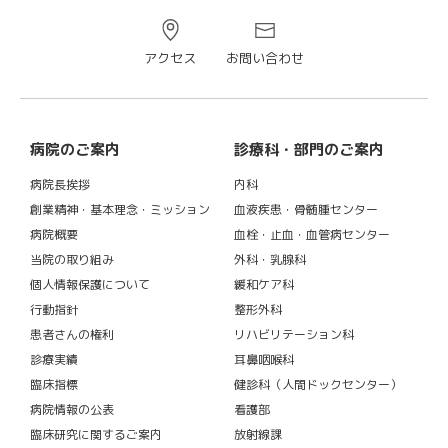
アクセス
お問い合わせ
病院のご案内
診療科・部門のご案内
病院長挨拶
内科
創業精神・基本理念・ミッション
血液疾患・骨髄腫センター
病院概要
血栓・止血・血管病センター
当院の取り組み
外科・乳腺科
個人情報保護について
緩和ケア科
行動指針
整形外科
患者さんの権利
リハビリテーション科
診療実績
耳鼻咽喉科
臨床指標
健診科（人間ドックセンター）
病院情報の公表
看護部
臨床研究に関するご案内
放射線課