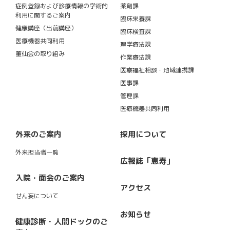
症例登録および診療情報の学術的
薬剤課
利用に関するご案内
臨床栄養課
健康講座（出前講座）
臨床検査課
医療機器共同利用
理学療法課
董仙会の取り組み
作業療法課
医療福祉相談・地域連携課
医事課
管理課
医療機器共同利用
外来のご案内
採用について
外来担当者一覧
広報誌「恵寿」
入院・面会のご案内
アクセス
せん妄について
お知らせ
健康診断・人間ドックのご